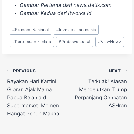
Gambar Pertama dari news.detik.com
Gambar Kedua dari itworks.id
Post
#
Ekonomi Nasional
#
Investasi Indonesia
Tags:
#
Pertemuan 4 Mata
#
Prabowo Luhut
#
ViewNewz
Navigasi
PREVIOUS
NEXT
Rayakan Hari Kartini,
Terkuak! Alasan
pos
Gibran Ajak Mama
Mengejutkan Trump
Papua Belanja di
Perpanjang Gencatan
Supermarket: Momen
AS-Iran
Hangat Penuh Makna