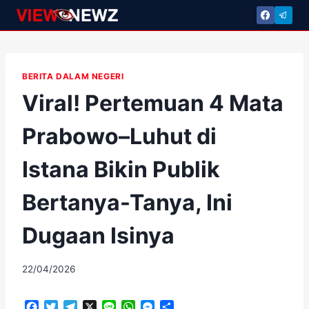
Skip
to
content
BERITA DALAM NEGERI
Viral! Pertemuan 4 Mata
Prabowo–Luhut di
Istana Bikin Publik
Bertanya-Tanya, Ini
Dugaan Isinya
By
22/04/2026
adminscroll
F
T
T
X
L
W
M
S