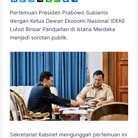
a
w
e
i
h
e
h
c
i
l
n
a
s
a
Pertemuan Presiden Prabowo Subianto
e
t
e
e
t
s
r
dengan Ketua Dewan Ekonomi Nasional (DEN)
b
t
g
s
e
e
Luhut Binsar Pandjaitan di Istana Merdeka
o
e
r
A
n
o
r
a
p
g
menjadi sorotan publik.
k
m
p
e
r
Sekretariat Kabinet mengunggah pertemuan ini