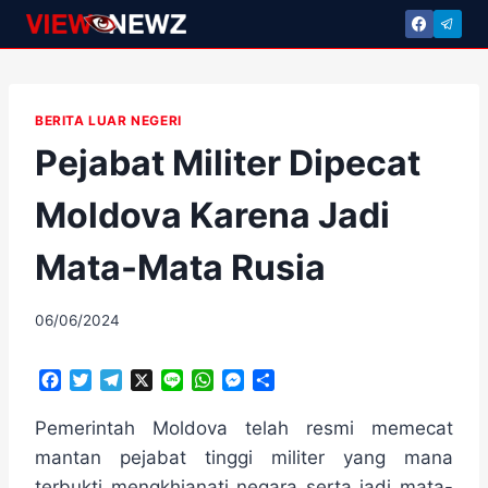
Skip
to
content
BERITA LUAR NEGERI
Pejabat Militer Dipecat
Moldova Karena Jadi
Mata-Mata Rusia
By
06/06/2024
adminscroll
F
T
T
X
L
W
M
S
a
w
e
i
h
e
h
c
i
l
n
a
s
a
Pemerintah Moldova telah resmi memecat
e
t
e
e
t
s
r
mantan pejabat tinggi militer yang mana
b
t
g
s
e
e
terbukti mengkhianati negara serta jadi mata-