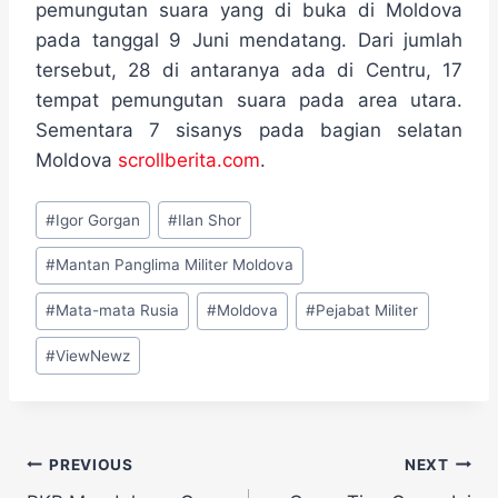
pemungutan suara yang di buka di Moldova
pada tanggal 9 Juni mendatang. Dari jumlah
tersebut, 28 di antaranya ada di Centru, 17
tempat pemungutan suara pada area utara.
Sementara 7 sisanys pada bagian selatan
Moldova
scrollberita.com
.
Post
#
Igor Gorgan
#
Ilan Shor
Tags:
#
Mantan Panglima Militer Moldova
#
Mata-mata Rusia
#
Moldova
#
Pejabat Militer
#
ViewNewz
Navigasi
PREVIOUS
NEXT