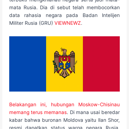
o
e
r
A
n
o
r
a
p
g
mata Rusia. Dia di sebut telah membocorkan
k
m
p
e
data rahasia negara pada Badan Intelijen
r
Militer Rusia (GRU)
VIEWNEWZ
.
Belakangan ini, hubungan Moskow-Chisinau
memang terus memanas
. Di mana usai beredar
kabar bahwa buronan Moldova yaitu Ilan Shor,
resmi dapatkan status warga negara Rusia.